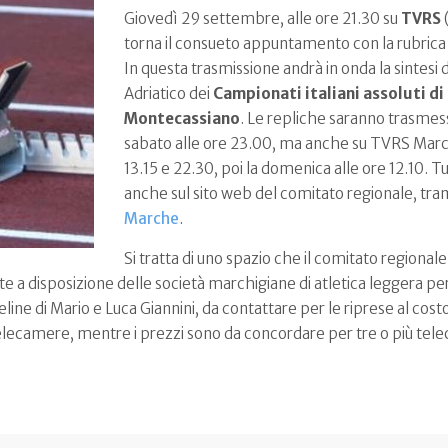
Giovedì 29 settembre, alle ore 21.30 su
TVRS
(
torna il consueto appuntamento con la rubric
In questa trasmissione andrà in onda la sintesi d
Adriatico dei
Campionati italiani assoluti di
Montecassiano
. Le repliche saranno trasmes
sabato alle ore 23.00, ma anche su TVRS Marche
13.15 e 22.30, poi la domenica alle ore 12.10. Tut
anche sul sito web del comitato regionale, tram
Marche
.
Si tratta di uno spazio che il comitato regional
te a disposizione delle società marchigiane di atletica leggera pe
line di Mario e Luca Giannini, da contattare per le riprese al cost
lecamere, mentre i prezzi sono da concordare per tre o più tel