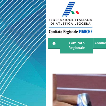
Skip
to
main
content
Comitato
Annuar
Regionale