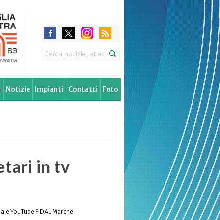
Search
à
Notizie
Impianti
Contatti
Foto
tari in tv
anale YouTube FIDAL Marche