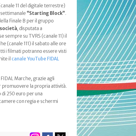
canale 11 del digitale terrestre)
a settimanale
“Starting Block”
.
ella Finale B per il gruppo
 società
, disputata a
se sempre su TVRS (canale 11) il
 (canale 111) il sabato alle ore
ti i filmati potranno essere visti
ite il
canale YouTube FIDAL
e FIDAL Marche, grazie agli
r promuovere la propria attività.
o di 250 euro per una
ecamere con regia e schermi